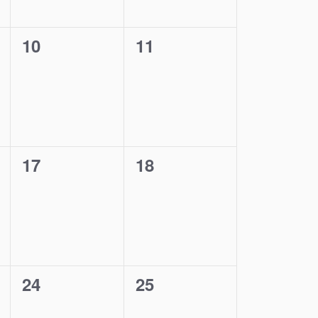
0
0
10
11
,
évènement,
évènement,
0
0
17
18
,
évènement,
évènement,
0
0
24
25
,
évènement,
évènement,