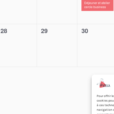
Déjeuner et atelier
cercle business
0
0
0
28
29
30
évènement,
évènement,
évènement
Pour offrir 
cookies pour
à ces techno
navigation o