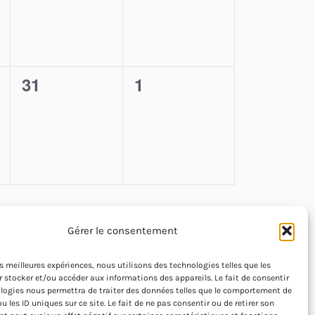
0
0
31
1
,
évènement,
évènement,
S’ABONNER AU CALENDRIER
Gérer le consentement
les meilleures expériences, nous utilisons des technologies telles que les
 stocker et/ou accéder aux informations des appareils. Le fait de consentir
logies nous permettra de traiter des données telles que le comportement de
u les ID uniques sur ce site. Le fait de ne pas consentir ou de retirer son