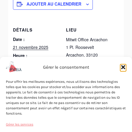
AJOUTER AU CALENDRIER
DÉTAILS
LIEU
Date :
Mitwit Office Arcachon
21 novembre 2025
1 Pl. Roosevelt
Arcachon
,
33120
Heure :
France
12h00 - 16h00
Gérer le consentement
Catégorie
d’Évènement:
Pour offrir les meilleures expériences, nous utilisons des technologies
Déjeuner cercle
telles que les cookies pour stocker et/ou accéder aux informations des
appareils. Le fait de consentir à ces technologies nous permettra de
business
traiter des données telles que le comportement de navigation ou les ID
uniques sur ce site. Le fait de ne pas consentir ou de retirer son
consentement peut avoir un effet négatif sur certaines caractéristiques et
fonctions.
Construire sa stratégie
Déjeuner et atelier cercle
Gérer les services
commerciale
business